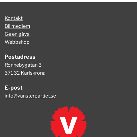
Kontakt
Bli medlem
Ge en gåva
Webbshop
Postadress
Ronnebygatan 3
371 32 Karlskrona
E-post
info@vansterpartiet.se